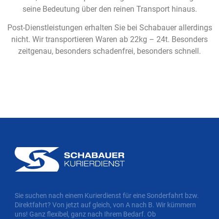
seine Bedeutung über den reinen Transport hinaus.
Post-Dienstleistungen erhalten Sie bei Schabauer allerdings
nicht. Wir transportieren Waren ab 22kg – 24t. Besonders
zeitgenau, besonders schadenfrei, besonders schnell.
Sie suchen nach einem Kurierdienst für eine Sonderfahrt bzw.
Direktfahrt? Von jetzt auf gleich, von A nach B. Wir kümmern
uns! Ganz flexibel, ganz nach Ihrem Bedarf. Ob