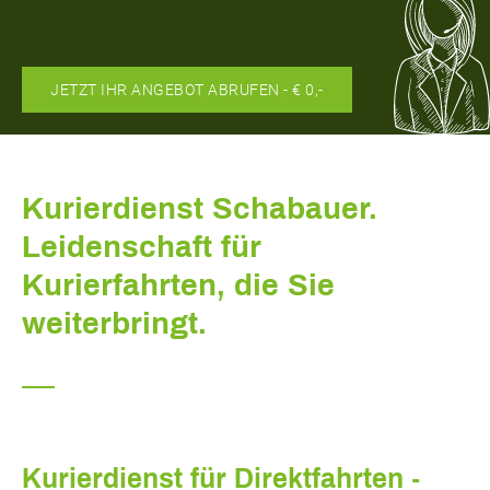
JETZT IHR ANGEBOT ABRUFEN - € 0,-
Kurierdienst Schabauer.
Leidenschaft für
Kurierfahrten, die Sie
weiterbringt.
Kurierdienst für Direktfahrten -