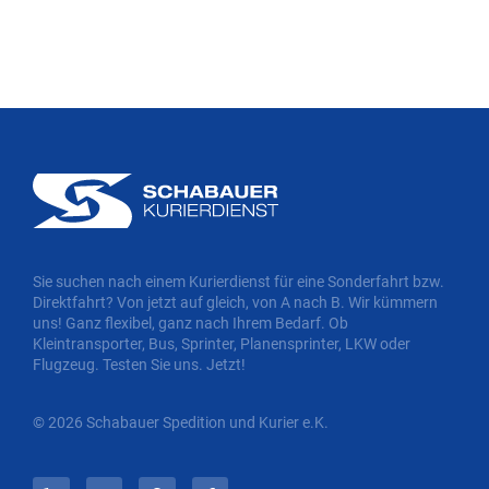
Sie suchen nach einem Kurierdienst für eine Sonderfahrt bzw.
Direktfahrt? Von jetzt auf gleich, von A nach B. Wir kümmern
uns! Ganz flexibel, ganz nach Ihrem Bedarf. Ob
Kleintransporter, Bus, Sprinter, Planensprinter, LKW oder
Flugzeug. Testen Sie uns. Jetzt!
© 2026 Schabauer Spedition und Kurier e.K.