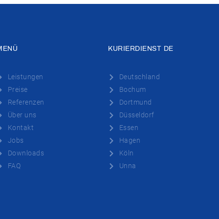
MENÜ
KURIERDIENST DE
Leistungen
Deutschland
Preise
Bochum
Referenzen
Dortmund
Über uns
Düsseldorf
Kontakt
Essen
Jobs
Hagen
Downloads
Köln
FAQ
Unna