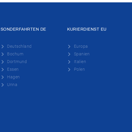
SONDERFAHRTEN DE
KURIERDIENST EU
Deutschland
Europa
Bochum
Spanien
Dortmund
Italien
Essen
Polen
Hagen
Unna