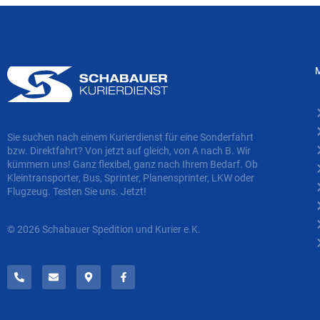
Sie suchen nach einem Kurierdienst für eine Sonderfahrt
bzw. Direktfahrt? Von jetzt auf gleich, von A nach B. Wir
kümmern uns! Ganz flexibel, ganz nach Ihrem Bedarf. Ob
Kleintransporter, Bus, Sprinter, Planensprinter, LKW oder
Flugzeug. Testen Sie uns. Jetzt!
© 2026 Schabauer Spedition und Kurier e.K.